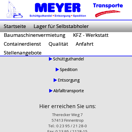
Startseite
Lager für Selbstabholer
Baumaschinenvermietung
KFZ - Werkstatt
Containerdienst
Qualität
Anfahrt
Unsere Transportleistungen
Stellenangebote
Schüttguthandel
Spedition
Entsorgung
Abfalltransporte
Hier erreichen Sie uns:
Therecker Weg 7
57413 Finnentrop
Tel.: 0 23 95 / 21 28-0
Fax: 0 23 95 / 2128-15